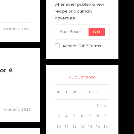
whenever I publish a new
recipe or a culinary
adventure!
MARCH 1, 2025
GO
Accept GDPR Terms
tor e
AUGUST 2026
M
T
W
T
F
S
S
1
2
MARCH 1, 2025
3
4
5
6
7
8
9
10
11
12
13
14
15
16