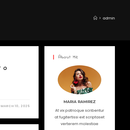
>
admin
About Me
r o
MARIA RAMIREZ
MARCH 10, 2025
At vix patrioque scribentur
at fugitertissi ext scriptaset
verterem molestiae