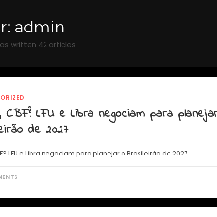
r:
admin
as written 42 articles
ORIZED
, CBF? LFU e Libra negociam para planeja
eirão de 2027
F? LFU e Libra negociam para planejar o Brasileirão de 2027
MENTS