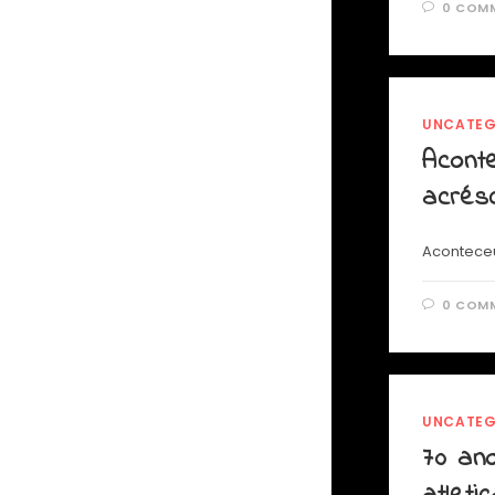
0 COM
UNCATEG
Acont
acrés
Aconteceu
0 COM
UNCATEG
70 ano