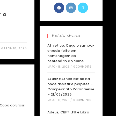
r o
Maria’s Kitchen
Athletico: Ouça o samba-
MARCH 10, 2025
enredo feito em
homenagem ao
centenário do clube
MARCH 18, 2025
/
0 COMMENTS
Azuriz x Athletico: saiba
onde assistir e palpites –
Campeonato Paranaense
– 21/02/2025
MARCH 18, 2025
/
0 COMMENTS
Copa do Brasil
Adeus, CBF? LFU e Libra