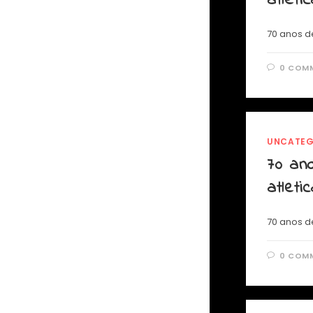
atleti
70 anos de
0 COM
UNCATEG
70 ano
atleti
70 anos de
0 COM