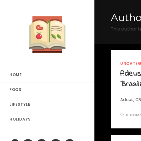
Autho
This author h
UNCATEG
Adeus
HOME
Brasil
FOOD
Adeus, CB
LIFESTYLE
0 COM
HOLIDAYS