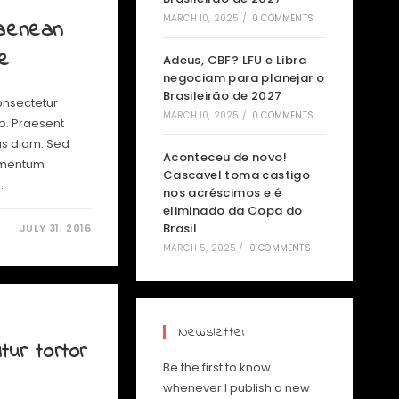
MARCH 10, 2025
/
0 COMMENTS
 aenean
ue
Adeus, CBF? LFU e Libra
negociam para planejar o
Brasileirão de 2027
onsectetur
MARCH 10, 2025
/
0 COMMENTS
io. Praesent
us diam. Sed
Aconteceu de novo!
lementum
Cascavel toma castigo
…
nos acréscimos e é
eliminado da Copa do
Brasil
JULY 31, 2016
MARCH 5, 2025
/
0 COMMENTS
Newsletter
tur tortor
Be the first to know
whenever I publish a new