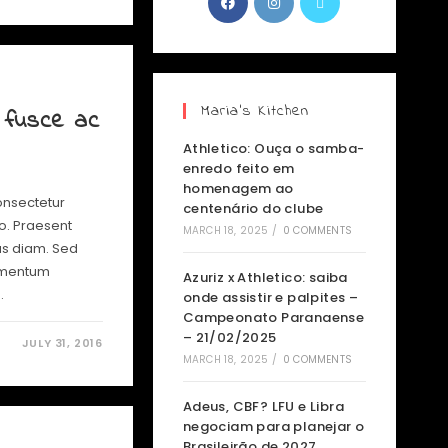
Maria’s Kitchen
 fusce ac
Athletico: Ouça o samba-
enredo feito em
homenagem ao
onsectetur
centenário do clube
io. Praesent
MARCH 18, 2025
/
0 COMMENTS
us diam. Sed
lementum
Azuriz x Athletico: saiba
…
onde assistir e palpites –
Campeonato Paranaense
– 21/02/2025
JULY 31, 2016
MARCH 18, 2025
/
0 COMMENTS
Adeus, CBF? LFU e Libra
negociam para planejar o
Brasileirão de 2027