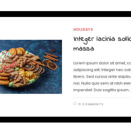
HOLIDAYS
Integer lacinia solli
massa
Lorem ipsum dolor sit amet, c
adipiscing elit. Integer nec od
libero. Sed cursus ante dapib
nisi. Nulla quis sem at nibh e
imperdiet. Duis sagittis ipsum.
0 COMMENTS