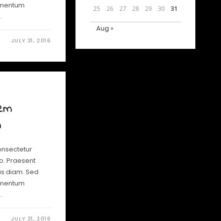
lementum
25
26
27
28
29
30
31
…
Aug »
JULY 31, 2016
sem
m
onsectetur
io. Praesent
us diam. Sed
lementum
…
JULY 31, 2016