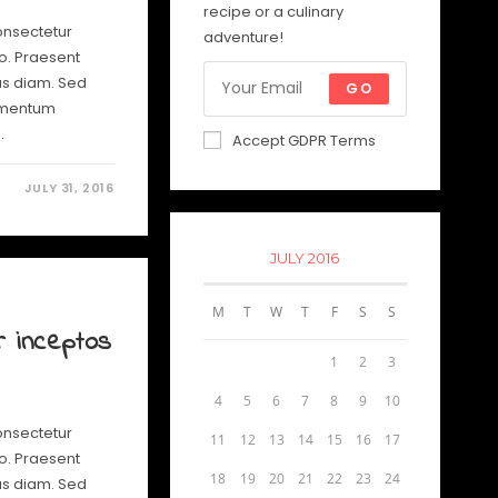
recipe or a culinary
onsectetur
adventure!
io. Praesent
us diam. Sed
GO
lementum
…
Accept GDPR Terms
JULY 31, 2016
JULY 2016
M
T
W
T
F
S
S
r inceptos
1
2
3
4
5
6
7
8
9
10
onsectetur
11
12
13
14
15
16
17
io. Praesent
18
19
20
21
22
23
24
us diam. Sed