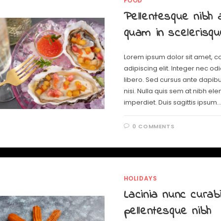
FOOD
Pellentesque nibh
quam in scelerisq
Lorem ipsum dolor sit amet, c
adipiscing elit. Integer nec od
libero. Sed cursus ante dapib
nisi. Nulla quis sem at nibh e
imperdiet. Duis sagittis ipsum.
0 COMMENTS
HOLIDAYS
Lacinia nunc curabi
pellentesque nibh