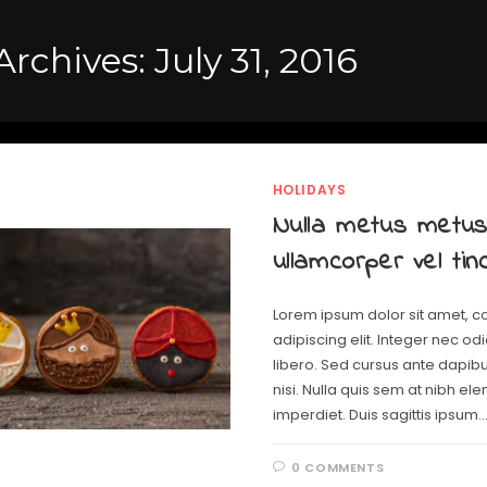
Archives: July 31, 2016
HOLIDAYS
Nulla metus metu
ullamcorper vel tin
Lorem ipsum dolor sit amet, c
adipiscing elit. Integer nec od
libero. Sed cursus ante dapib
nisi. Nulla quis sem at nibh e
imperdiet. Duis sagittis ipsum.
0 COMMENTS