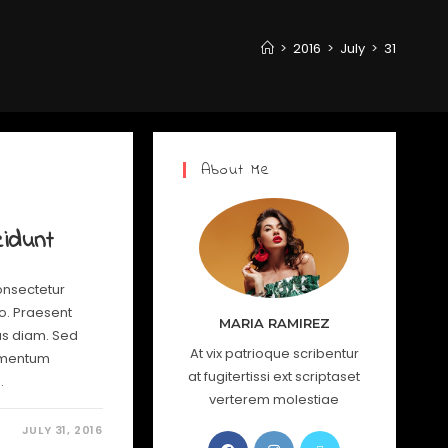
>
2016
>
July
>
31
About Me
s
cidunt
onsectetur
io. Praesent
MARIA RAMIREZ
us diam. Sed
At vix patrioque scribentur
lementum
at fugitertissi ext scriptaset
…
verterem molestiae
JULY 31, 2016