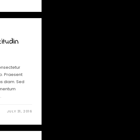
citudin
onsectetur
io. Praesent
us diam. Sed
lementum
…
JULY 31, 2016