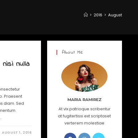
>
2016
>
August
About Me
isi nulla
onsectetur
io. Praesent
MARIA RAMIREZ
us diam. Sed
At vix patrioque scribentur
lementum
at fugitertissi ext scriptaset
…
verterem molestiae
AUGUST 1, 2016