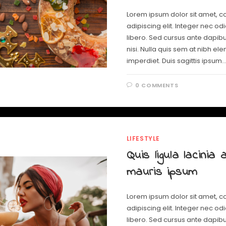
Lorem ipsum dolor sit amet, c
adipiscing elit. Integer nec od
libero. Sed cursus ante dapib
nisi. Nulla quis sem at nibh e
imperdiet. Duis sagittis ipsum.
0 COMMENTS
LIFESTYLE
Quis ligula lacinia a
mauris ipsum
Lorem ipsum dolor sit amet, c
adipiscing elit. Integer nec od
libero. Sed cursus ante dapib