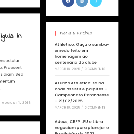
Maria’s Kitchen
igula in
Athletico: Ouça o samba-
enredo feito em
homenagem ao
onsectetur
centenário do clube
io. Praesent
MARCH 18, 2025
/
0 COMMENTS
us diam. Sed
lementum
Azuriz x Athletico: saiba
…
onde assistir e palpites –
Campeonato Paranaense
– 21/02/2025
AUGUST 1, 2016
MARCH 18, 2025
/
0 COMMENTS
Adeus, CBF? LFU e Libra
negociam para planejar o
Brasileirão de 2027