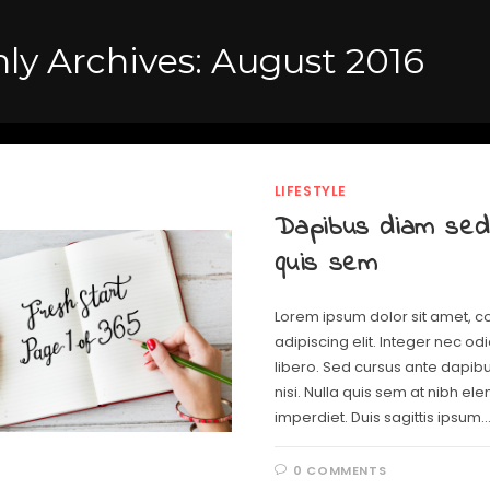
ly Archives: August 2016
LIFESTYLE
Dapibus diam sed n
quis sem
Lorem ipsum dolor sit amet, c
adipiscing elit. Integer nec od
libero. Sed cursus ante dapib
nisi. Nulla quis sem at nibh e
imperdiet. Duis sagittis ipsum.
0 COMMENTS