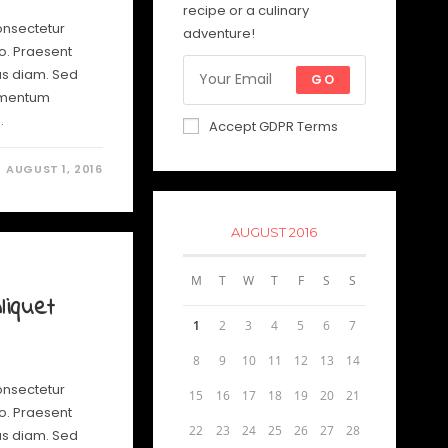
recipe or a culinary
onsectetur
adventure!
io. Praesent
us diam. Sed
GO
lementum
…
Accept GDPR Terms
AUGUST 1, 2016
AUGUST 2016
M
T
W
T
F
S
S
liquet
1
2
3
4
5
6
7
8
9
10
11
12
13
14
onsectetur
15
16
17
18
19
20
21
io. Praesent
22
23
24
25
26
27
28
us diam. Sed