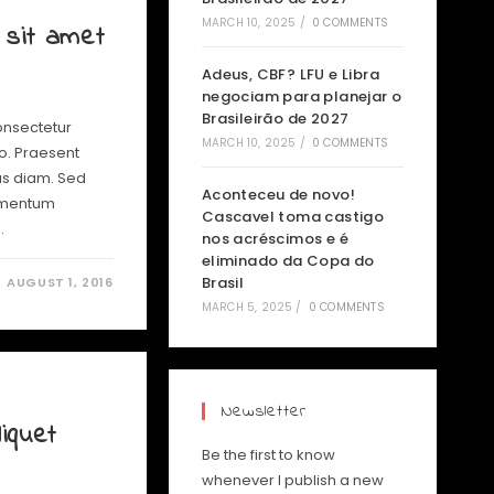
MARCH 10, 2025
/
0 COMMENTS
 sit amet
Adeus, CBF? LFU e Libra
negociam para planejar o
Brasileirão de 2027
onsectetur
MARCH 10, 2025
/
0 COMMENTS
io. Praesent
us diam. Sed
Aconteceu de novo!
lementum
Cascavel toma castigo
…
nos acréscimos e é
eliminado da Copa do
Brasil
AUGUST 1, 2016
MARCH 5, 2025
/
0 COMMENTS
Newsletter
iquet
Be the first to know
whenever I publish a new