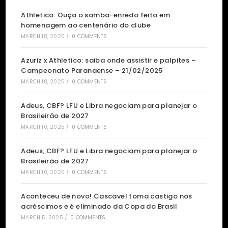
Athletico: Ouça o samba-enredo feito em
homenagem ao centenário do clube
MARCH 18, 2025
/
0 COMMENTS
Azuriz x Athletico: saiba onde assistir e palpites –
Campeonato Paranaense – 21/02/2025
MARCH 18, 2025
/
0 COMMENTS
Adeus, CBF? LFU e Libra negociam para planejar o
Brasileirão de 2027
MARCH 10, 2025
/
0 COMMENTS
Adeus, CBF? LFU e Libra negociam para planejar o
Brasileirão de 2027
MARCH 10, 2025
/
0 COMMENTS
Aconteceu de novo! Cascavel toma castigo nos
acréscimos e é eliminado da Copa do Brasil
MARCH 5, 2025
/
0 COMMENTS