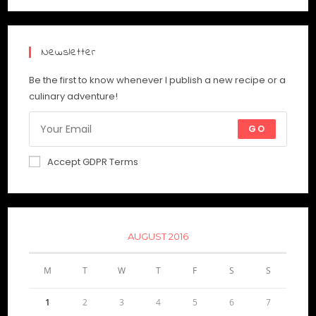
Newsletter
Be the first to know whenever I publish a new recipe or a
culinary adventure!
GO
Accept GDPR Terms
AUGUST 2016
M
T
W
T
F
S
S
1
2
3
4
5
6
7