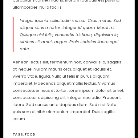
Curabitur sit amet mauris. Morbi in dui quis est pulvinar
ullamcorper. Nulla facilisi.
Integer lacinia sollicitudin massa. Cras metus. Sed
aliquet risus a tortor. Integer id quam. Morbi mi.
Quisque nisl felis, venenatis tristique, dignissim in,
ultrices sit amet, augue. Proin sodales libero eget
ante.
Aenean lectus elit, fermentum non, convallis id, sagittis
at, neque. Nullam mauris orci, aliquet et, iaculis et,
viverra vitae, ligula. Nulla ut felis in purus aliquam
imperdiet. Maecenas aliquet mollis lectus. Vivamus
consectetuer risus et tortor. Lorem ipsum dolor sit amet,
consectetur adipiscing elit. Integer nec odio. Praesent
libero. Sed cursus ante dapibus diam. Sed nisi. Nulla
quis sem at nibh elementum imperdiet. Duis sagittis
ipsum.
TAGS
:
FOOD