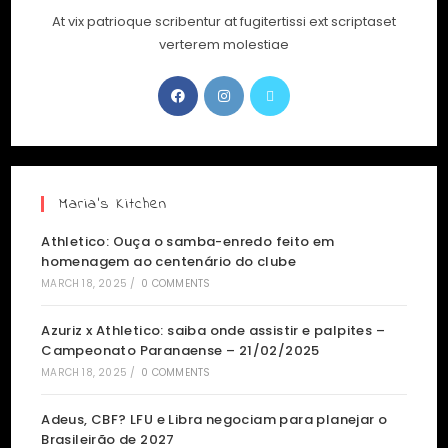
At vix patrioque scribentur at fugitertissi ext scriptaset
verterem molestiae
Maria’s Kitchen
Athletico: Ouça o samba-enredo feito em
homenagem ao centenário do clube
MARCH 18, 2025
/
0 COMMENTS
Azuriz x Athletico: saiba onde assistir e palpites –
Campeonato Paranaense – 21/02/2025
MARCH 18, 2025
/
0 COMMENTS
Adeus, CBF? LFU e Libra negociam para planejar o
Brasileirão de 2027