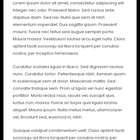
Lorem ipsum dolor sit amet, consectetur adipiscing elit.
Integer nec odio. Praesent libero. Sed cursus ante
dapibus diam. Sed nisi. Nulla quis sem at nibh
elementum imperdiet. Duis sagittis ipsum. Praesent
mauris. Fusce nec tellus sed augue semper porta.
Mauris massa. Vestibulum lacinia arcu eget nulla. Class
aptent taciti sociosqu ad litora torquent per conubia
nostra, per inceptos himenaeos.
Curabitur sodales ligula in libero. Sed dignissim lacinia
nunc. Curabitur tortor. Pellentesque nibh. Aenean quam.
In scelerisque sem at dolor. Maecenas mattis. Sed
convallis tristique sem. Proin ut ligula vel nunc egestas
porttitor. Morbi lectus risus, iaculis vel, suscipit quis,
luctus non, massa. Fusce ac turpis quis ligula lacinia
aliquet. Mauris ipsum. Nulla metus metus, ullamcorper
vel, tincidunt sed, euismod in, nibh.
Quisque volutpat condimentum velit. Class aptent taciti
sociosqu ad litora torquent per conubia nostra, per