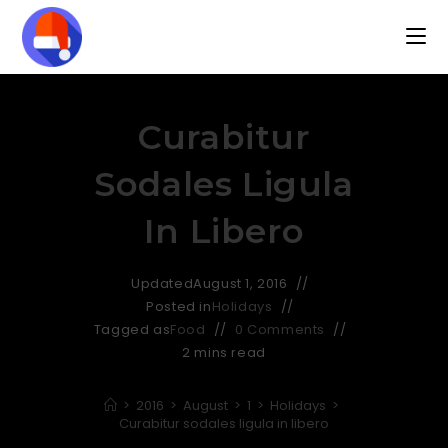
Curabitur
Sodales Ligula
In Libero
Updated
August 1, 2016
Posted in
Holidays
Tagged as
Food
0 Comments
2 mins read
>
2016
>
August
>
1
>
Holidays
>
Curabitur sodales ligula in libero