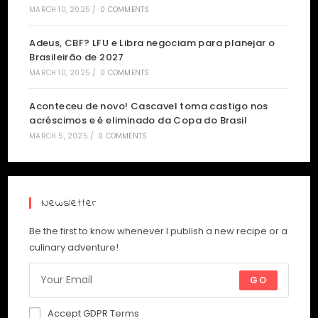
MARCH 10, 2025
/
0 COMMENTS
Adeus, CBF? LFU e Libra negociam para planejar o
Brasileirão de 2027
MARCH 10, 2025
/
0 COMMENTS
Aconteceu de novo! Cascavel toma castigo nos
acréscimos e é eliminado da Copa do Brasil
MARCH 5, 2025
/
0 COMMENTS
Newsletter
Be the first to know whenever I publish a new recipe or a
culinary adventure!
GO
Accept GDPR Terms