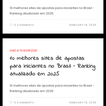
10 melhores sites de apostas para iniciantes no Brasil -
Ranking atualizado em 2025
0 COMMENTS
FEBRUARY 19, 2025
UNCATEGORIZED
10 melhores sites de apostas
para iniciantes no Brasil – Ranking
atualizado em 2025
10 melhores sites de apostas para iniciantes no Brasil -
Ranking atualizado em 2025
0 COMMENTS
FEBRUARY 19, 2025