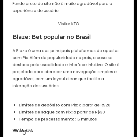
Fundo preto do site não é muito agradável para a
experiência do usuário
Visitar KTO
Blaze: Bet popular no Brasil
A Blaze é uma das principais plataformas de apostas
com Pix. Além da popularidade no país, a casa se
destaca pela usabilidade e interface intuitiva. O site é
projetado para oferecer uma navegação simples e
agradável, com um layout clean que facilita a
interação dos usuários.
Limites de depósito com Pix:
a partir de R$20
Limites de saque com Pix:
a partir de R$30
Tempo de processamento:
15 minutos
Vantagens