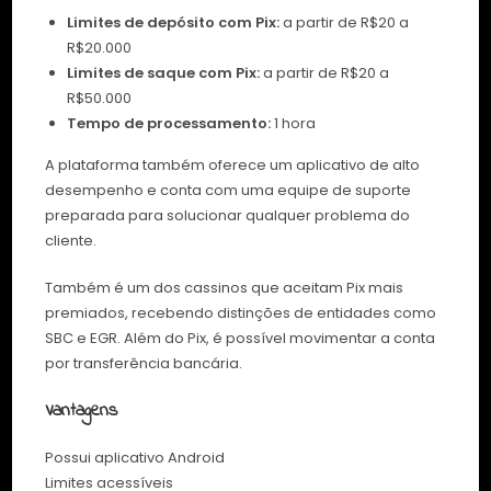
Limites de depósito com Pix:
a partir de R$20 a
R$20.000
Limites de saque com Pix:
a partir de R$20 a
R$50.000
Tempo de processamento:
1 hora
A plataforma também oferece um aplicativo de alto
desempenho e conta com uma equipe de suporte
preparada para solucionar qualquer problema do
cliente.
Também é um dos cassinos que aceitam Pix mais
premiados, recebendo distinções de entidades como
SBC e EGR. Além do Pix, é possível movimentar a conta
por transferência bancária.
Vantagens
Possui aplicativo Android
Limites acessíveis