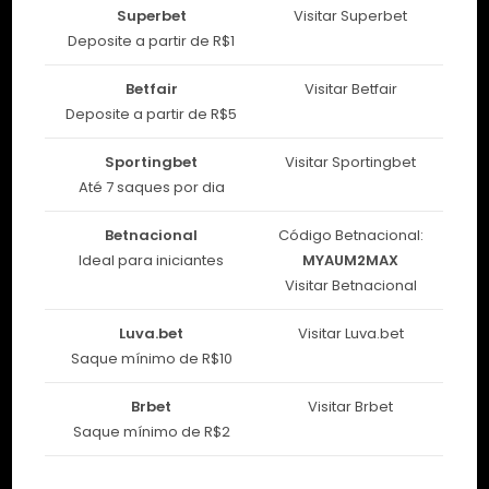
Superbet
Visitar Superbet
Deposite a partir de R$1
Betfair
Visitar Betfair
Deposite a partir de R$5
Sportingbet
Visitar Sportingbet
Até 7 saques por dia
Betnacional
Código Betnacional:
Ideal para iniciantes
MYAUM2MAX
Visitar Betnacional
Luva.bet
Visitar Luva.bet
Saque mínimo de R$10
Brbet
Visitar Brbet
Saque mínimo de R$2