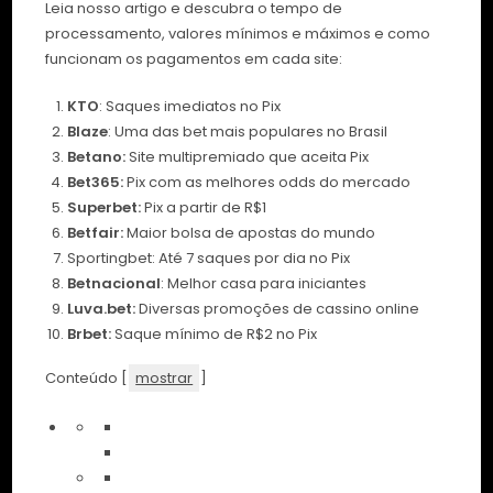
Leia nosso artigo e descubra o tempo de
processamento, valores mínimos e máximos e como
funcionam os pagamentos em cada site:
KTO
: Saques imediatos no Pix
Blaze
: Uma das bet mais populares no Brasil
Betano:
Site multipremiado que aceita Pix
Bet365:
Pix com as melhores odds do mercado
Superbet:
Pix a partir de R$1
Betfair:
Maior bolsa de apostas do mundo
Sportingbet: Até 7 saques por dia no Pix
Betnacional
: Melhor casa para iniciantes
Luva.bet:
Diversas promoções de cassino online
Brbet:
Saque mínimo de R$2 no Pix
Conteúdo
[
mostrar
]