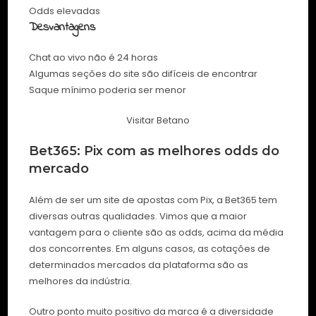
Odds elevadas
Desvantagens
Chat ao vivo não é 24 horas
Algumas seções do site são difíceis de encontrar
Saque mínimo poderia ser menor
Visitar Betano
Bet365: Pix com as melhores odds do
mercado
Além de ser um site de apostas com Pix, a Bet365 tem
diversas outras qualidades. Vimos que a maior
vantagem para o cliente são as odds, acima da média
dos concorrentes. Em alguns casos, as cotações de
determinados mercados da plataforma são as
melhores da indústria.
Outro ponto muito positivo da marca é a diversidade