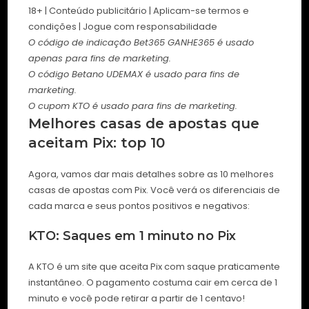
18+ | Conteúdo publicitário | Aplicam-se termos e
condições | Jogue com responsabilidade
O código de indicação Bet365 GANHE365 é usado
apenas para fins de marketing.
O código Betano UDEMAX é usado para fins de
marketing.
O cupom KTO é usado para fins de marketing.
Melhores casas de apostas que
aceitam Pix: top 10
Agora, vamos dar mais detalhes sobre as 10 melhores
casas de apostas com Pix. Você verá os diferenciais de
cada marca e seus pontos positivos e negativos:
KTO: Saques em 1 minuto no Pix
A KTO é um site que aceita Pix com saque praticamente
instantâneo. O pagamento costuma cair em cerca de 1
minuto e você pode retirar a partir de 1 centavo!