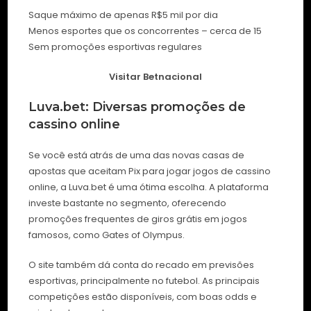
Saque máximo de apenas R$5 mil por dia
Menos esportes que os concorrentes – cerca de 15
Sem promoções esportivas regulares
Visitar Betnacional
Luva.bet: Diversas promoções de
cassino online
Se você está atrás de uma das novas casas de
apostas que aceitam Pix para jogar jogos de cassino
online, a Luva.bet é uma ótima escolha. A plataforma
investe bastante no segmento, oferecendo
promoções frequentes de giros grátis em jogos
famosos, como Gates of Olympus.
O site também dá conta do recado em previsões
esportivas, principalmente no futebol. As principais
competições estão disponíveis, com boas odds e