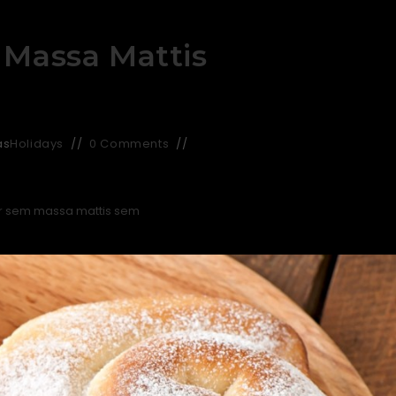
 Massa Mattis
as
Holidays
0 Comments
or sem massa mattis sem