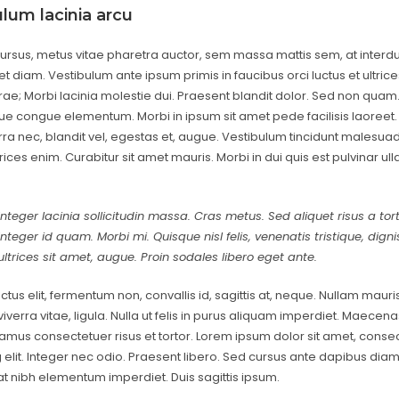
lum lacinia arcu
ursus, metus vitae pharetra auctor, sem massa mattis sem, at inte
 diam. Vestibulum ante ipsum primis in faucibus orci luctus et ultri
rae; Morbi lacinia molestie dui. Praesent blandit dolor. Sed non quam. I
e congue elementum. Morbi in ipsum sit amet pede facilisis laoreet
rra nec, blandit vel, egestas et, augue. Vestibulum tincidunt malesuada
ltrices enim. Curabitur sit amet mauris. Morbi in dui quis est pulvinar u
Integer lacinia sollicitudin massa. Cras metus. Sed aliquet risus a tort
Integer id quam. Morbi mi. Quisque nisl felis, venenatis tristique, digni
ultrices sit amet, augue. Proin sodales libero eget ante.
tus elit, fermentum non, convallis id, sagittis at, neque. Nullam mauris 
, viverra vitae, ligula. Nulla ut felis in purus aliquam imperdiet. Maecena
vamus consectetuer risus et tortor. Lorem ipsum dolor sit amet, conse
 elit. Integer nec odio. Praesent libero. Sed cursus ante dapibus diam.
t nibh elementum imperdiet. Duis sagittis ipsum.