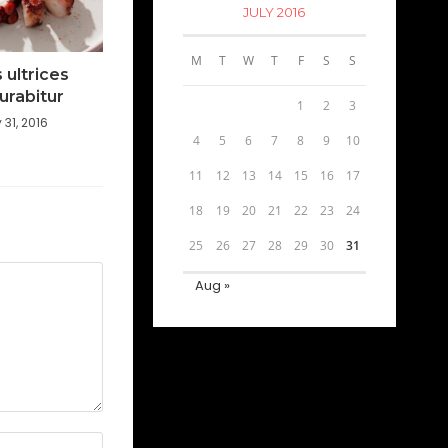
JULY 2016
M
T
W
T
F
S
S
s ultrices
urabitur
1
2
3
 31, 2016
4
5
6
7
8
9
10
11
12
13
14
15
16
17
18
19
20
21
22
23
24
25
26
27
28
29
30
31
Aug »