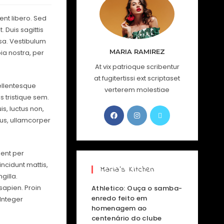
ent libero. Sed
 Duis sagittis
sa. Vestibulum
MARIA RAMIREZ
bia nostra, per
At vix patrioque scribentur
at fugitertissi ext scriptaset
Pellentesque
verterem molestiae
 tristique sem.
uis, luctus non,
tus, ullamcorper
uent per
ncidunt mattis,
Maria’s Kitchen
gilla.
sapien. Proin
Athletico: Ouça o samba-
enredo feito em
 Integer
homenagem ao
centenário do clube