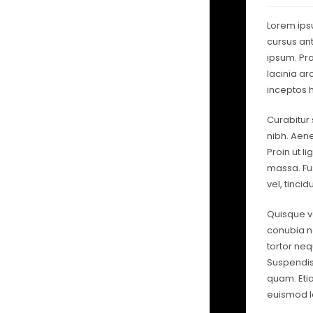
Lorem ipsu
cursus ant
ipsum. Pr
lacinia ar
inceptos 
Curabitur 
nibh. Aen
Proin ut li
massa. Fus
vel, tinci
Quisque vo
conubia no
tortor nequ
Suspendiss
quam. Etia
euismod l