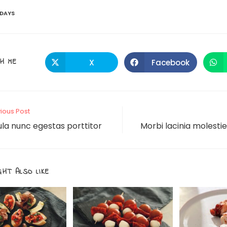
IDAYS
H ME
X
Facebook
ious Post
gula nunc egestas porttitor
Morbi lacinia molesti
GHT ALSO LIKE