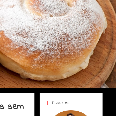
About Me
is sem