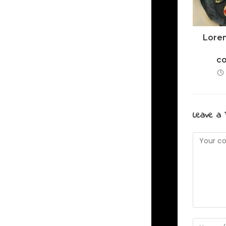
Lore
c
Leave a 