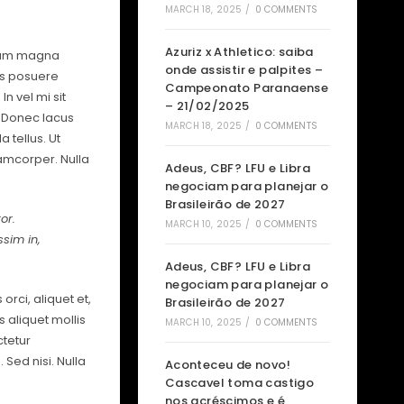
MARCH 18, 2025
/
0 COMMENTS
Azuriz x Athletico: saiba
rdum magna
onde assistir e palpites –
ces posuere
Campeonato Paranaense
n vel mi sit
– 21/02/2025
. Donec lacus
MARCH 18, 2025
/
0 COMMENTS
 tellus. Ut
llamcorper. Nulla
Adeus, CBF? LFU e Libra
negociam para planejar o
Brasileirão de 2027
or.
MARCH 10, 2025
/
0 COMMENTS
ssim in,
Adeus, CBF? LFU e Libra
negociam para planejar o
orci, aliquet et,
Brasileirão de 2027
s aliquet mollis
MARCH 10, 2025
/
0 COMMENTS
ctetur
 Sed nisi. Nulla
Aconteceu de novo!
Cascavel toma castigo
nos acréscimos e é