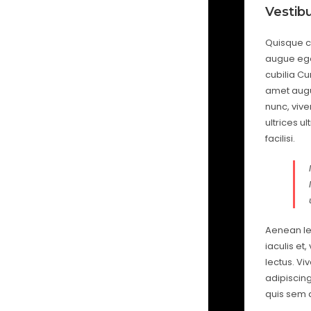
Vestibu
Quisque c
augue eget
cubilia Cu
amet augu
nunc, vive
ultrices u
facilisi.
Aenean lec
iaculis et
lectus. Vi
adipiscing
quis sem a