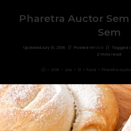
Pharetra Auctor Sem
Sem
Updated
July 31, 2016
Posted in
Food
Tagged 
2 mins read
>
2016
>
July
>
31
>
Food
>
Pharetra auct