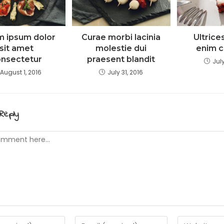
m ipsum dolor
Curae morbi lacinia
Ultrice
sit amet
molestie dui
enim c
onsectetur
praesent blandit
July
August 1, 2016
July 31, 2016
Reply