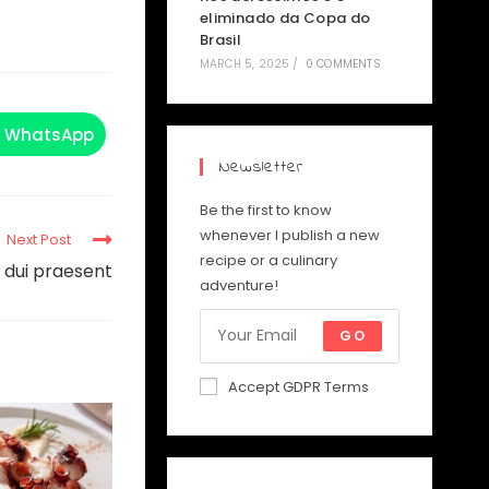
eliminado da Copa do
Brasil
MARCH 5, 2025
/
0 COMMENTS
WhatsApp
Newsletter
Be the first to know
whenever I publish a new
Next Post
recipe or a culinary
e dui praesent
adventure!
GO
Accept GDPR Terms