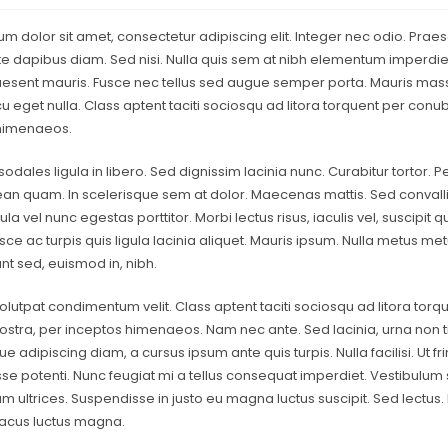
m dolor sit amet, consectetur adipiscing elit. Integer nec odio. Praes
e dapibus diam. Sed nisi. Nulla quis sem at nibh elementum imperdiet.
aesent mauris. Fusce nec tellus sed augue semper porta. Mauris mas
cu eget nulla. Class aptent taciti sociosqu ad litora torquent per conu
himenaeos.
sodales ligula in libero. Sed dignissim lacinia nunc. Curabitur tortor. 
ean quam. In scelerisque sem at dolor. Maecenas mattis. Sed convallis
gula vel nunc egestas porttitor. Morbi lectus risus, iaculis vel, suscipit q
ce ac turpis quis ligula lacinia aliquet. Mauris ipsum. Nulla metus me
dunt sed, euismod in, nibh.
lutpat condimentum velit. Class aptent taciti sociosqu ad litora torq
stra, per inceptos himenaeos. Nam nec ante. Sed lacinia, urna non ti
e adipiscing diam, a cursus ipsum ante quis turpis. Nulla facilisi. Ut frin
e potenti. Nunc feugiat mi a tellus consequat imperdiet. Vestibulum 
m ultrices. Suspendisse in justo eu magna luctus suscipit. Sed lectus.
acus luctus magna.