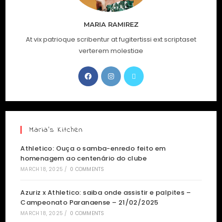
MARIA RAMIREZ
At vix patrioque scribentur at fugitertissi ext scriptaset
verterem molestiae
Maria’s Kitchen
Athletico: Ouça o samba-enredo feito em
homenagem ao centenário do clube
MARCH 18, 2025
/
0 COMMENTS
Azuriz x Athletico: saiba onde assistir e palpites –
Campeonato Paranaense – 21/02/2025
MARCH 18, 2025
/
0 COMMENTS