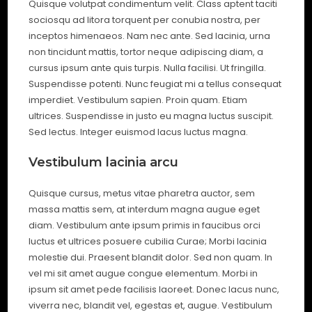
Quisque volutpat condimentum velit. Class aptent taciti
sociosqu ad litora torquent per conubia nostra, per
inceptos himenaeos. Nam nec ante. Sed lacinia, urna
non tincidunt mattis, tortor neque adipiscing diam, a
cursus ipsum ante quis turpis. Nulla facilisi. Ut fringilla.
Suspendisse potenti. Nunc feugiat mi a tellus consequat
imperdiet. Vestibulum sapien. Proin quam. Etiam
ultrices. Suspendisse in justo eu magna luctus suscipit.
Sed lectus. Integer euismod lacus luctus magna.
Vestibulum lacinia arcu
Quisque cursus, metus vitae pharetra auctor, sem
massa mattis sem, at interdum magna augue eget
diam. Vestibulum ante ipsum primis in faucibus orci
luctus et ultrices posuere cubilia Curae; Morbi lacinia
molestie dui. Praesent blandit dolor. Sed non quam. In
vel mi sit amet augue congue elementum. Morbi in
ipsum sit amet pede facilisis laoreet. Donec lacus nunc,
viverra nec, blandit vel, egestas et, augue. Vestibulum