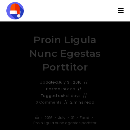
Proin Ligula
Nunc Egestas
Porttitor
Updated
July 31, 2016
Posted in
Food
Tagged as
Holidays
0 Comments
2 mins read
>
2016
>
July
>
31
>
Food
>
Proin ligula nunc egestas porttitor