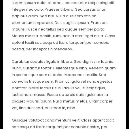
Lorem ipsum dolor sit amet, consectetur adipiscing elit.
Integer nec odio. Praesent libero. Sed cursus ante
dapibus diam. Sed nisi. Nulla quis sem at nibh
elementum imperdiet. Duis sagittis ipsum. Praesent
mauris. Fusce nec tellus sed augue semper porta.
Mauris massa. Vestibulum lacinia arcu eget nulla. Class
aptent taciti sociosqu ad litora torquent per conubia
nostra, per inceptos himenaeos.
Curabitur sodales ligula in libero. Sed dignissim lacinia
nunc. Curabitur tortor. Pellentesque nibh. Aenean quam.
In scelerisque sem at dolor. Maecenas mattis. Sed
convallis tristique sem. Proin ut ligula vel nunc egestas
porttitor. Morbi lectus risus, iaculis vel, suscipit quis,
luctus non, massa. Fusce ac turpis quis ligula lacinia
aliquet. Mauris ipsum. Nulla metus metus, ullamcorper
vel, tincidunt sed, euismod in, nibh.
Quisque volutpat condimentum velit. Class aptent taciti
sociosqu ad litora torquent per conubia nostra, per