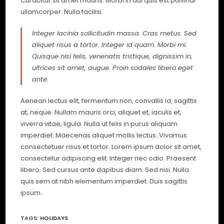
Curabitur sit amet mauris. Morbi in dui quis est pulvinar
ullamcorper. Nulla facilisi.
Integer lacinia sollicitudin massa. Cras metus. Sed
aliquet risus a tortor. Integer id quam. Morbi mi.
Quisque nisl felis, venenatis tristique, dignissim in,
ultrices sit amet, augue. Proin sodales libero eget
ante.
Aenean lectus elit, fermentum non, convallis id, sagittis
at, neque. Nullam mauris orci, aliquet et, iaculis et,
viverra vitae, ligula. Nulla ut felis in purus aliquam
imperdiet. Maecenas aliquet mollis lectus. Vivamus
consectetuer risus et tortor. Lorem ipsum dolor sit amet,
consectetur adipiscing elit. Integer nec odio. Praesent
libero. Sed cursus ante dapibus diam. Sed nisi. Nulla
quis sem at nibh elementum imperdiet. Duis sagittis
ipsum.
TAGS
:
HOLIDAYS