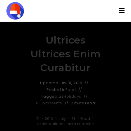
Ultrices
Ultrices Enim
Curabitur
Updated
July 31, 2016
Posted in
Food
Tagged as
Holidays
0 Comments
2 mins read
>
2016
>
July
>
31
>
Food
>
Ultrices ultrices enim curabitur